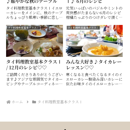
♪賑やかな秋のテーブル
Ⅰ♪ 6月のレシピ
タイ料理教室基本クラスⅠイエロ
元気いっぱいのバジルやミントの
ーカレーをメインに、秋のテーブ
爽快感がたまらない6月のレシピ
ルちょっぴり肌寒い季節に恋しく
柑橘たっぷりのつけダレで頂く、
なる、スパイス系のイエローカレ
タイの生春巻きをメインに生春巻
ーレッド、グリーンと共に、日本
きの名前は、クイティアオ ルイ
タイ料理教室基本クラスⅠ
タイ料理教室基本クラスⅠ
でも人気の高いイエローカレー市
スワンクイティアオ・・米麺ルイ
内でもイエローカレーペーストは
スワン・・庭をのんびりと散歩し
気軽に買えますが、意外に飲食
ているなんとも不思議な名前...
店...
タイ料理教室基本クラスⅠ
みんな大好き♪タイカレー
/ 12月のレシピ♡♡
レッスン♡♡
ご訪問くださりありがとうござい
寒くなると食べたくなるタイのイ
ます♪アジアな雰囲気でタイカー
エローカレー馴染み深いカレーに
ビングやテーブルコーディネート
似たお味タイのイエローカレーシ
も楽しめるタイ料理教室・ 山口
ンプルに、具はじゃが芋とチキン
市 Hiroko's Thai Table (ヒロコ
だけ！なのに美味しいのは、たく
ズタイテーブル) 間 ひろこ(ハザ
さんのハーブやスパイスの入った
ホーム
タイ料理教室基本クラスⅠ
マヒロコ)です(^^)キッチンス
カレーペーストのおかげ調味料も
タ...
3種類だけで作れる、簡単イエ
ロ...