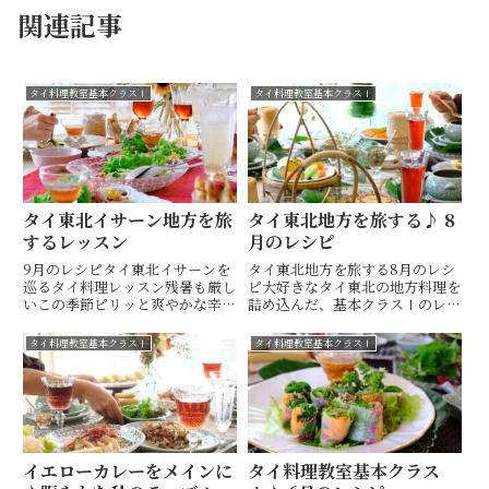
関連記事
タイ料理教室基本クラスⅠ
タイ料理教室基本クラスⅠ
タイ東北イサーン地方を旅
タイ東北地方を旅する♪ 8
するレッスン
月のレシピ
9月のレシピタイ東北イサーンを
タイ東北地方を旅する8月のレシ
巡るタイ料理レッスン⁡⁡残暑も厳し
ピ大好きなタイ東北の地方料理を
いこの季節ピリッと爽やかな辛さ
詰め込んだ、基本クラスⅠのレッ
と柑橘たっぷりのレシピで、気分
スン❁︎森のカレーゲーンパー❁︎長
もスッキリサッパリ⁡⁡誰もが美味し
ナスと豚挽肉のディップナムプリ
タイ料理教室基本クラスⅠ
タイ料理教室基本クラスⅠ
い！と唸る、イサーン地方の代表
ック マクア ヤーオ❁︎青菜の卵焼
メニュー何度食べても、もちろん
きカイヂァオ❁︎ココナッツのプデ
いつ食べても美味しい〜...
ィングカノム トゥア...
イエローカレーをメインに
タイ料理教室基本クラス