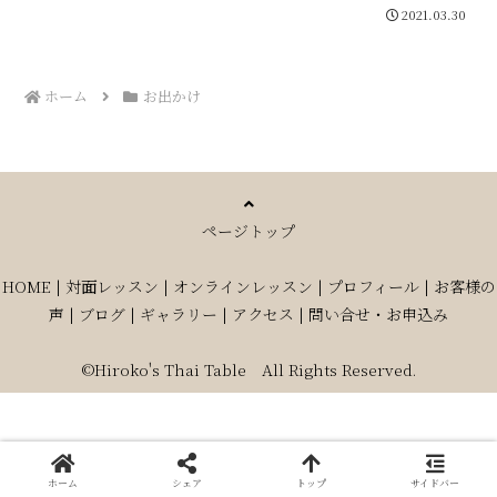
2021.03.30
ホーム
お出かけ
ページトップ
HOME
|
対面レッスン
|
オンラインレッスン
|
プロフィール
|
お客様の
声
|
ブログ
|
ギャラリー
|
アクセス
|
問い合せ・お申込み
©Hiroko's Thai Table All Rights Reserved.
ホーム
シェア
トップ
サイドバー