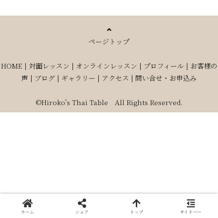
ページトップ
HOME
|
対面レッスン
|
オンラインレッスン
|
プロフィール
|
お客様の
声
|
ブログ
|
ギャラリー
|
アクセス
|
問い合せ・お申込み
©Hiroko's Thai Table All Rights Reserved.
ホーム
シェア
トップ
サイドバー