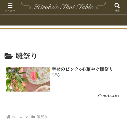
メニュー
検索
雛祭り
幸せのピンク܀心華やぐ雛祭り
雛祭り
♡♡
2021.03.04
ホーム
雛祭り