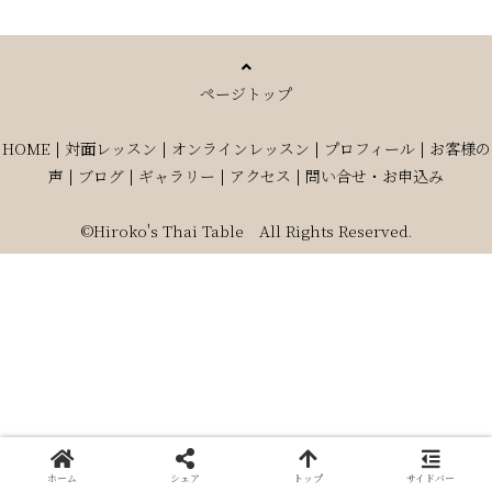
ページトップ
HOME
|
対面レッスン
|
オンラインレッスン
|
プロフィール
|
お客様の
声
|
ブログ
|
ギャラリー
|
アクセス
|
問い合せ・お申込み
©Hiroko's Thai Table All Rights Reserved.
ホーム
シェア
トップ
サイドバー