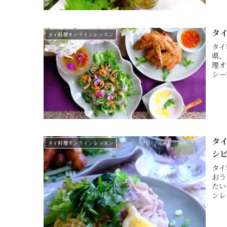
タ
タイ料理オンラインレッスン
タイ
県、
理オ
シー
タ
タイ料理オンラインレッスン
シ
タイ
おう
たい
ンレ