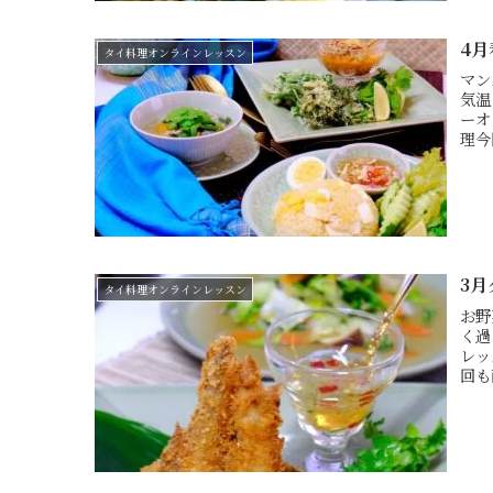
4
タイ料理オンラインレッスン
マン
気温
ーオ
理今
3
タイ料理オンラインレッスン
お野
く過
レッ
回も