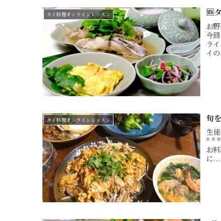

タイ料理オンラインレッスン
お野
今回
ライ
イの
旬
タイ料理オンラインレッスン
生徒
* *
お料
に...