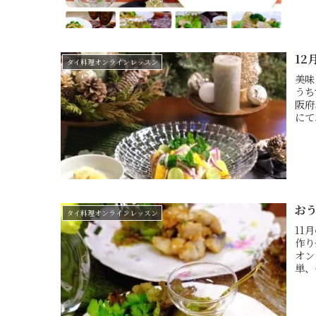
1
タイ料理オンラインレッスン
美味
うち
阪府
にて
お
タイ料理オンラインレッスン
11
作り
オン
単、