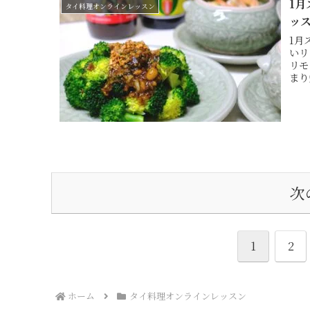
1
タイ料理オンラインレッスン
ッ
1月
いリ
リモ
まり
次
1
2
ホーム
タイ料理オンラインレッスン