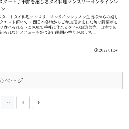
月スタート♪季節を感じるタイ料理マンスリーオンラインレ
スン
スタートタイ料理マンスリーオンラインレッスン生徒様からの嬉し
クエスト頂いて〜ᐝ西日本各地からご参加頂きました旬の野菜がモ
リ食べられる～ご家庭で手軽に作れるタイのお惣菜等、日本であ
知られないメニューも盛り沢山異国の香りがおうち...
2022.01.24
のページ
次
…
4
へ