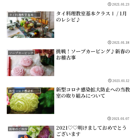
2021.01.23
タイ料理教室基本クラスⅠ / 1月
タイ料理教室基本クラスⅠ
のレシピ♪
2021.01.18
挑戦！ソープカービング♪新春の
ソープカービング
お稽古事
2021.01.12
新型コロナ感染拡大防止への当教
新型コロナ感染拡大防止への当教室で取組み
室の取り組みについて
2021.01.07
2021♡♡明けましておめでとう
新年のご挨拶
ございます