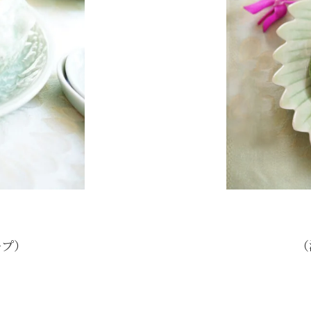
ープ）
（