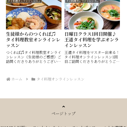
タイ料理オンラインレッスン
タイ料理オンラインレッスン
しんでいただける、・帆立貝のス
ディネートも楽しめるタイ料理教
パイシータイサラダ・とっても
室・ 山口市 Hiroko’s Thai
簡...
Table (ヒロ...
生徒様からのつくれぽ♫
日曜日クラス1回目開催♪
タイ料理教室オンラインレ
王道タイ料理を学ぶオンラ
ッスン
インレッスン
つくれぽ♫タイ料理教室オンライ
王道タイ料理をマスター出来る！
ンレッスン《生徒様のご感想》ご
タイ料理オンラインレッスン1回
訪問くださりありがとうございま
目ご訪問くださりありがとうござ
す♪アジアな雰囲気でタイカービ
います♪アジアな雰囲気でタイカ
ングやテーブルコーディネートも
ービングやテーブルコーディネー
楽しめるタイ料理教室・ 山口市
トも楽しめるタイ料理教室・ 山
ホーム
タイ料理オンラインレッスン
Hiroko's Thai Table (ヒロコズ
口市 Hiroko's Thai Table (ヒロ
タイテー...
コズタイ...
ページトップ