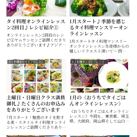
タイ料理オンラインレッス
1月スタート♪季節を感じ
ン2回目♪レシピ紹介①
るタイ料理マンスリーオン
ラインレッスン
オンラインレッスン2回目のレシ
ピ①ヤムウンセンご訪問くださり
1月スタートタイ料理マンスリー
ありがとうございます♪アジアな
オンラインレッスン生徒様からの
雰囲気でタイカービングやテーブ
嬉しいリクエスト頂いて〜ᐝ西日
ルコーディネートも楽しめるタイ
本各地からご参加頂きました旬の
料理教室・ 山口市 Hiroko's
野菜がモリモリ食べられる～ご家
タイ料理オンラインレッスン
タイ料理オンラインレッスン
Thai Table (ヒロコズタイテーブ
庭で手軽に作れるタイのお惣菜
ル) 間 ...
等、日本であまり知られないメニ
ューも盛り沢山異国の香りがおう
ち...
土曜日・日曜日クラス満員
1月の《おうちでタイごは
御礼♪たくさんのお申込み
んオンラインレッスン》
をありがとうございます
《おうちでタイごはんオンライン
レッスン》今回も、東京都、埼玉
7月スタート！魅惑のタイを旅す
県、大阪府、岡山県そして山口県
る美・スタイルタイ料理オンライ
からと、リアルオンライン、動画
ンレッスンご訪問くださりありが
レッスンにてお送りさせていただ
とうございます♪アジアな雰囲気
きました♪今月は寒い季節にも楽
でタイカービングやテーブルコー