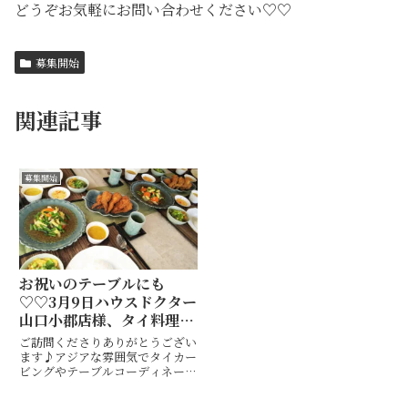
どうぞお気軽にお問い合わせください♡♡
募集開始
関連記事
募集開始
お祝いのテーブルにも
♡♡3月9日ハウスドクター
山口小郡店様、タイ料理教
室募集開始です♪
ご訪問くださりありがとうござい
ます♪アジアな雰囲気でタイカー
ビングやテーブルコーディネート
も楽しめるタイ料理教室・ 山口
市 Hiroko's Thai Table (ヒロコ