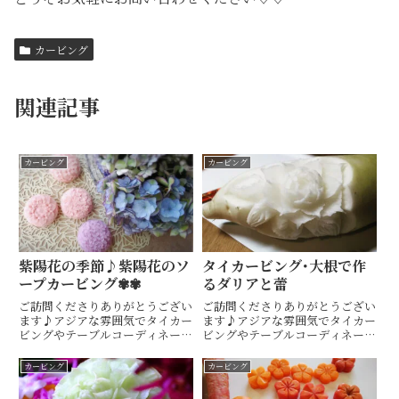
カービング
関連記事
カービング
カービング
紫陽花の季節♪紫陽花のソ
タイカービング･大根で作
ープカービング✾✾
るダリアと蕾
ご訪問くださりありがとうござい
ご訪問くださりありがとうござい
ます♪アジアな雰囲気でタイカー
ます♪アジアな雰囲気でタイカー
ビングやテーブルコーディネート
ビングやテーブルコーディネート
も楽しめるタイ料理教室・ 山口
も楽しめるタイ料理教室・ 山口
市 Hiroko's Thai Table (ヒロコ
市 Hiroko's Thai Table (ヒロコ
カービング
カービング
ズタイテーブル) 間 ひろこ(ハザ
ズタイテーブル) 間 ひろこです
マヒロコ)です(^^)タイ宮廷料
(^^) * * * * * * *...