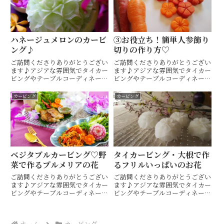
理...
ハネージュメロンのカービ
③お役立ち！簡単人参飾り
ング♪
切りの作り方♡
ご訪問くださりありがとうござい
ご訪問くださりありがとうござい
ます♪アジアな雰囲気でタイカー
ます♪アジアな雰囲気でタイカー
ビングやテーブルコーディネート
ビングやテーブルコーディネート
も楽しめるタイ料理教室・ 山口
も楽しめるタイ料理教室・ 山口
市 Hiroko's Thai Table (ヒロコ
市 Hiroko's Thai Table (ヒロコ
カービング
カービング
ズタイテーブル) 間 ひろこ(ハザ
ズタイテーブル) 間 ひろこ(ハザ
マヒロコ)です(^^)キッチンス
マヒロコ)です(^^)キッチンス
タ...
タ...
ベジタブルカービング♡野
タイカービング・大根で作
菜で作るプルメリアの花
るフリルいっぱいのお花
ご訪問くださりありがとうござい
ご訪問くださりありがとうござい
ます♪アジアな雰囲気でタイカー
ます♪アジアな雰囲気でタイカー
ビングやテーブルコーディネート
ビングやテーブルコーディネート
も楽しめるタイ料理教室・ 山口
も楽しめるタイ料理教室・ 山口
市 Hiroko's Thai Table (ヒロコ
市 Hiroko's Thai Table (ヒロコ
ズタイテーブル) 間 ひろこ(ハザ
ズタイテーブル) 間 ひろこです
ホーム
カービング