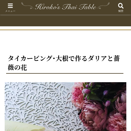
メニュー
検索
タイカービング･大根で作るダリアと薔
薇の花