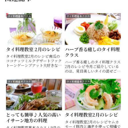
タイ料理基本クラス
タイ料理基本クラス
タイ料理教室⁡ ⁡2月のレシピ
ハーブ香る癒しのタイ料理
クラス
タイ料理教室⁡2月のレシピ⁡⁡南瓜の
ココナッツミルクデザート⁡⁡ファク
ハーブ香る癒しのタイ料理クラス
トーンゲーンブアット⁡⁡⁡⁡大好きな南
2月のレシピ今月ご紹介している
瓜のデザート⁡⁡温かいココナッツミ
のは、見目美しいタイの混ぜご飯
ルクに南瓜のとろ〜りとした食感
カーオクルックカピあまり日本で
で、寒い季節にもほっこり美味し
知られていませんが、可愛い盛り
タイ料理基本クラス
タイ料理基本クラス
いタイのデザートです⁡⁡⁡バナナや白
つけで、とっても美味しいタイ料
玉...
理です「カピ」と呼ばれる（シュ
リンプペースト）」でご飯を炒
め...
とっても簡単♪人気の高い
タイ料理教室2月のレシピ
イサーン地方の料理
タイ料理教室⁡2月のレシピ⁡ヤムカ
モーイ⁡⁡⁡⁡豚肉と海老を使って⁡柑橘で⁡
タイ料理教室基本クラスⅠ9月の