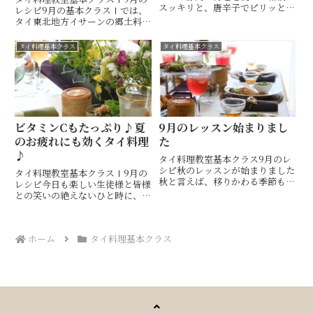
スッキリと、唐辛子でピリッと引
レシピ9月の基本クラスⅠでは、
きしめて、具材の美味しさが引き
タイ東北地方イサーンの郷土料
立つタイのドレッシングでいただ
理、鶏のグリル ガイヤーンをメ
きます⁡⁡⁡タイのドレッシングには珍
インに。さっぱり美味しいイサー
タイ料理基本クラス
タイ料理基本クラス
しく、叩いた白胡椒が入っていま
ンのソムタム等など、同じ地方の
す⁡⁡⁡...
料理を組み合わせて美味しくご紹
介しています。タイ料理と一口に
言...
ビタミンCもたっぷり♪夏
9月のレッスン始まりまし
のお疲れにも効くタイ料理
た
♪
タイ料理教室基本クラス⁡9月のレ
シピ⁡⁡⁡秋のレッスンが始まりました⁡⁡⁡
タイ料理教室基本クラスⅠ9月の
秋と言えば、移りかわる季節も美
レシピ今日も楽しい生徒様と皆様
しく、芸術の秋、読書の秋など、
との笑いの絶えないひと時に、い
様々に表現されますが、食の秋も
つも感謝の気持ちでいっぱいです
楽しみの一つ⁡⁡⁡⁡⁡目にも舌にも美し
♡♡8月のイベントレッスンでご
い、秋のテーブル⁡⁡皆様に楽しんで
紹介したメニューは、沢山の方に
いた...
ホーム
タイ料理基本クラス
大好評でしたが、そのうちのいく
つかをご紹介している9月のレ
ッ...