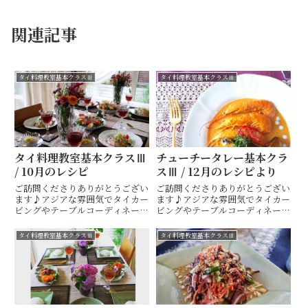
関連記事
タイ料理教室基本クラスⅢ
タイ料理教室基本クラスⅢ
タイ料理教室基本クラスⅢ
チューチータレー基本クラ
/ 10月のレシピ
スⅢ / 12月のレシピより
ご訪問くださりありがとうござい
ご訪問くださりありがとうござい
ます♪アジアな雰囲気でタイカー
ます♪アジアな雰囲気でタイカー
ビングやテーブルコーディネート
ビングやテーブルコーディネート
も楽しめるタイ料理教室・ 山口
も楽しめるタイ料理教室・ 山口
市 Hiroko's Thai Table (ヒロコ
市 Hiroko's Thai Table (ヒロコ
タイ料理教室基本クラスⅢ
タイ料理教室基本クラスⅢ
ズタイテーブル) 間 ひろこ(ハザ
ズタイテーブル) 間 ひろこ(ハザ
マヒロコ)です(^^)キッチンス
マヒロコ)です(^^)キッチンス
タ...
タ...