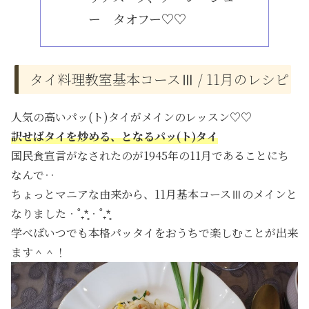
ー タオフー♡♡
タイ料理教室基本コースⅢ / 11月のレシピ
人気の高いパッ(ト)タイがメインのレッスン♡♡
訳せばタイを炒める、となるパッ(ト)タイ
国民食宣言がなされたのが1945年の11月であることにち
なんで‥
ちょっとマニアな由来から、11月基本コースⅢのメインと
なりました‧˚₊*̥‧˚₊*̥
学べばいつでも本格パッタイをおうちで楽しむことが出来
ます＾＾！