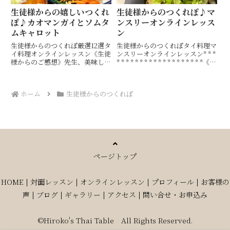
生徒様からの嬉しいつくれ
生徒様からのつくれぽ♪マ
ぽ♪カオマンガイとソムタ
ンスリーオンラインレッス
ムキャロット
ン
生徒様からのつくれぽ厳選12選タ
生徒様からのつくれぽタイ料理マ
イ料理オンラインレッスン《生徒
ンスリーオンラインレッスン* * *
様からのご感想》先生、美味しい
* * * * * * * * * * * * * * * * * * *《生
楽しいレッスンありがとうござい
徒様のご感想》youtubeを見て
ました！！カオマンガイ大好きな
今日作ってみましたー 優しいお
家族も大満足で、ものすごい勢い
粥に美味しいお魚に卵焼きにサ
ホーム
生徒様からのつくれぽ
で完食しておりました* * * * * * *
ラ...
* * *...
ページトップ
HOME
|
対面レッスン
|
オンラインレッスン
|
プロフィール
|
お客様の
声
|
ブログ
|
ギャラリー
|
アクセス
|
問い合せ・お申込み
©Hiroko's Thai Table All Rights Reserved.