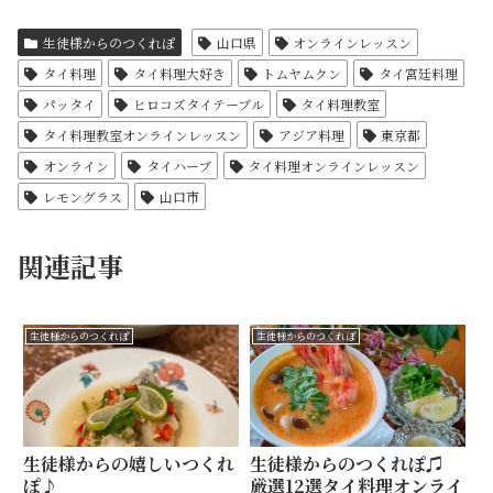
生徒様からのつくれぽ
山口県
オンラインレッスン
タイ料理
タイ料理大好き
トムヤムクン
タイ宮廷料理
パッタイ
ヒロコズタイテーブル
タイ料理教室
タイ料理教室オンラインレッスン
アジア料理
東京都
オンライン
タイハーブ
タイ料理オンラインレッスン
レモングラス
山口市
関連記事
生徒様からのつくれぽ
生徒様からのつくれぽ
生徒様からの嬉しいつくれ
生徒様からのつくれぽ♫
ぽ♪
厳選12選タイ料理オンライ