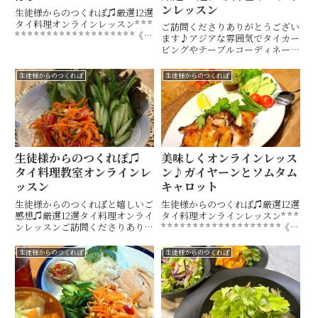
ンレッスン
生徒様からのつくれぽ♫厳選12選
タイ料理オンラインレッスン* * *
ご訪問くださりありがとうござい
* * * * * * * * * * * * * * * * * * *《生
ます♪アジアな雰囲気でタイカー
徒様のご感想》和歌山県からご参
ビングやテーブルコーディネート
加のT様♡♡長女が魚の臭みが苦
も楽しめるタイ料理教室・ 山口
手でこまっていたのですが、これ
市 Hiroko's Thai Table (ヒロコ
生徒様からのつくれぽ
生徒様からのつくれぽ
な...
ズタイテーブル) 間 ひろこ(ハザ
マヒロコ)です。キッチンスタジ
オH...
生徒様からのつくれぽ♫
美味しくオンラインレッス
タイ料理教室オンラインレ
ン♪ガイヤーンとソムタム
ッスン
キャロット
生徒様からのつくれぽと嬉しいご
生徒様からのつくれぽ♫厳選12選
感想♫厳選12選タイ料理オンライ
タイ料理オンラインレッスン* * *
ンレッスンご訪問くださりありが
* * * * * * * * * * * * * * * * * * *《生
とうございます♪アジアな雰囲気
徒様のご感想》山口県からご参加
でタイカービングやテーブルコー
のT様♡♡主人はめちゃくちゃ美
生徒様からのつくれぽ
生徒様からのつくれぽ
ディネートも楽しめるタイ料理教
味しいとたいらげてました人参の
室・ 山口市 Hiroko's Thai
ソ...
Table (ヒ...