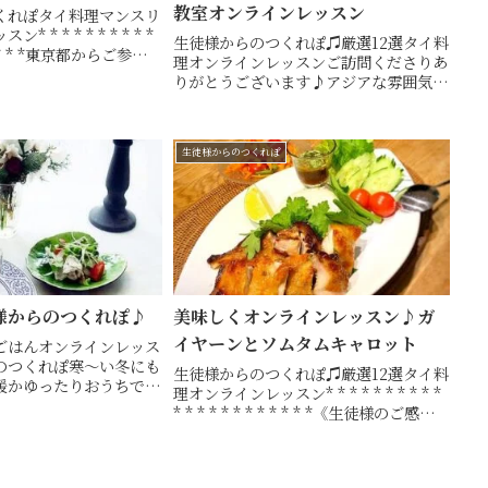
教室オンラインレッスン
くれぽタイ料理マンスリ
* * * * * * * * *
生徒様からのつくれぽ♫厳選12選タイ料
 * * * * *東京都からご参加の
理オンラインレッスンご訪問くださりあ
敵に作ってくださいまし
りがとうございます♪アジアな雰囲気で
ッスンの2品＋2品のコー
タイカービングやテーブルコーディネー
トも楽しめるタイ料理教室・ 山口市
Hiroko's Thai Table (ヒロコズタイテ
生徒様からのつくれぽ
ー...
様からのつくれぽ♪
美味しくオンラインレッスン♪ガ
イヤーンとソムタムキャロット
ごはんオンラインレッス
のつくれぽ寒〜い冬にも
生徒様からのつくれぽ♫厳選12選タイ料
暖かゆったりおうちで本
理オンラインレッスン* * * * * * * * * *
しめる、簡単手軽な《タ
* * * * * * * * * * * *《生徒様のご感想》
インレッスン》リアルタ
山口県からご参加のT様♡♡主人はめち
、お送りしたレッスン動
ゃくちゃ美味しいとたいらげてました人
都合の良...
参のソ...