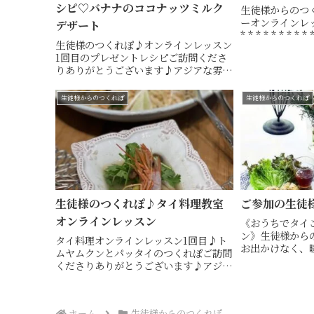
シピ♡バナナのココナッツミルク
生徒様からのつ
ーオンラインレッスン* 
デザート
* * * * * * *
生徒様のつくれぽ♪オンラインレッスン
T様美味しく素
1回目のプレゼントレシピご訪問くださ
たオンラインレ
りありがとうございます♪アジアな雰囲
スお伝...
気でタイカービングやテーブルコーディ
ネートも楽しめるタイ料理教室・ 山口
生徒様からのつくれぽ
生徒様からのつくれぽ
市 Hiroko's Thai Table (ヒロコズタイ
テ...
生徒様のつくれぽ♪タイ料理教室
ご参加の生徒
オンラインレッスン
《おうちでタイ
ン》生徒様から
タイ料理オンラインレッスン1回目♪ト
お出かけなく、
ムヤムクンとパッタイのつくれぽご訪問
格タイ料理を楽
くださりありがとうございます♪アジア
イごはんオンラ
な雰囲気でタイカービングやテーブルコ
イムにご見学後
ーディネートも楽しめるタイ料理教室・
画を見ながら、ご
山口市 Hiroko's Thai Table (ヒロコ
ホーム
生徒様からのつくれぽ