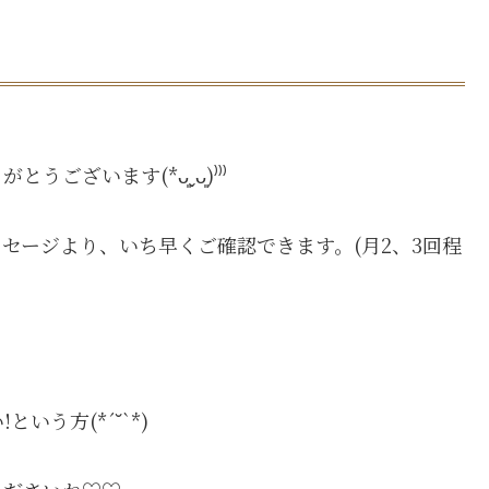
ざいます(*ᴗ͈ˬᴗ͈)⁾⁾⁾
セージより、いち早くご確認できます。(月2、3回程
う方(*´˘`*)