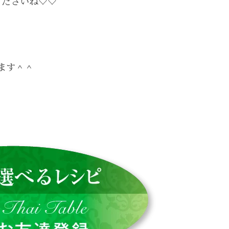
くださいね♡♡
ます＾＾