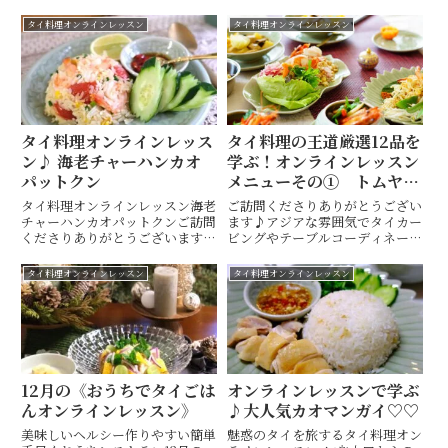
タイ料理オンラインレッスン
タイ料理オンラインレッスン
タイ料理オンラインレッス
タイ料理の王道厳選12品を
ン♪ 海老チャーハンカオ
学ぶ！オンラインレッスン
パットクン
メニューその① トムヤム
クン
タイ料理オンラインレッスン海老
ご訪問くださりありがとうござい
チャーハンカオパットクンご訪問
ます♪アジアな雰囲気でタイカー
くださりありがとうございます♪
ビングやテーブルコーディネート
アジアな雰囲気でタイカービング
も楽しめるタイ料理教室・ 山口
やテーブルコーディネートも楽し
市 Hiroko's Thai Table (ヒロコ
タイ料理オンラインレッスン
タイ料理オンラインレッスン
めるタイ料理教室・ 山口市
ズタイテーブル) 間 ひろこ(ハザ
Hiroko's Thai Table (ヒロコズ
マヒロコ)です(^^)キッチンス
タイテーブル...
タ...
12月の《おうちでタイごは
オンラインレッスンで学ぶ
んオンラインレッスン》
♪大人気カオマンガイ♡♡
美味しいヘルシー作りやすい簡単
魅惑のタイを旅するタイ料理オン