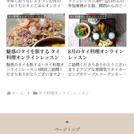
手早くおうちレストラン12月の
ラインレッスン₊✼̥୭*ˈ山口からの
《おうちでタイごはんオンライン
参加者様が８割、関西からのご参
レッスン》今回も、東京都、埼玉
加で、タイ風チキンライスカオマ
県、大阪府、岡山県そして山口県
ンガイと澄んだスープのゲーンジ
タイ料理オンラインレッスン
タイ料理オンラインレッスン
からと、リアルオンライン、動画
ューを一緒に作りましたふっくら
レッスンにてお送りさせていただ
ジューシーな鶏肉と鶏の旨味を閉
きました♡♡いつもご参加をあ
じ込めたジャスミンライス...
り...
魅惑のタイを旅する タイ
8月のタイ料理オンライン
料理オンラインレッスン
レッスン
魅惑のタイを旅する✨タイ料理オ
ご訪問くださりありがとうござい
ンラインレッスン4回目ご訪問く
ます♪アジアな雰囲気でタイカー
ださりありがとうございます♪ア
ビングやテーブルコーディネート
ジアな雰囲気でタイカービングや
も楽しめるタイ料理教室・ 山口
テーブルコーディネートも楽しめ
市 Hiroko's Thai Table (ヒロコ
るタイ料理教室・ 山口市
ズタイテーブル) 間 ひろこ(ハザ
ホーム
タイ料理オンラインレッスン
Hiroko's Thai Table (ヒロコズ
マヒロコ)です(^^)キッチンス
タイテーブル)...
タ...
ページトップ