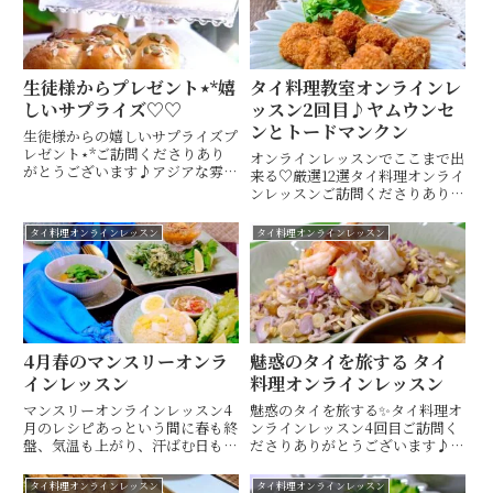
生徒様からプレゼント⋆*嬉
タイ料理教室オンラインレ
しいサプライズ♡♡
ッスン2回目♪ヤムウンセ
ンとトードマンクン
生徒様からの嬉しいサプライズプ
レゼント⋆*ご訪問くださりあり
オンラインレッスンでここまで出
がとうございます♪アジアな雰囲
来る♡厳選12選タイ料理オンライ
気でタイカービングやテーブルコ
ンレッスンご訪問くださりありが
ーディネートも楽しめるタイ料理
とうございます♪アジアな雰囲気
教室・ 山口市 Hiroko's Thai
でタイカービングやテーブルコー
タイ料理オンラインレッスン
タイ料理オンラインレッスン
Table (ヒロコズタイテーブル)
ディネートも楽しめるタイ料理教
間 ひろ...
室・ 山口市 Hiroko's Thai
Table (ヒ...
4月春のマンスリーオンラ
魅惑のタイを旅する タイ
インレッスン
料理オンラインレッスン
マンスリーオンラインレッスン4
魅惑のタイを旅する✨タイ料理オ
月のレシピあっという間に春も終
ンラインレッスン4回目ご訪問く
盤、気温も上がり、汗ばむ日も多
ださりありがとうございます♪ア
くなってきました4月のタイ料理
ジアな雰囲気でタイカービングや
マンスリーオンラインレッスンで
テーブルコーディネートも楽しめ
タイ料理オンラインレッスン
タイ料理オンラインレッスン