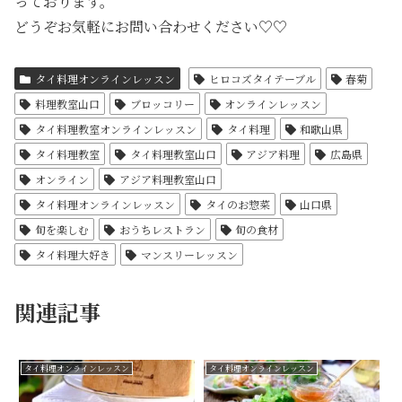
っております。
どうぞお気軽にお問い合わせください♡♡
タイ料理オンラインレッスン
ヒロコズタイテーブル
春菊
料理教室山口
ブロッコリー
オンラインレッスン
タイ料理教室オンラインレッスン
タイ料理
和歌山県
タイ料理教室
タイ料理教室山口
アジア料理
広島県
オンライン
アジア料理教室山口
タイ料理オンラインレッスン
タイのお惣菜
山口県
旬を楽しむ
おうちレストラン
旬の食材
タイ料理大好き
マンスリーレッスン
関連記事
タイ料理オンラインレッスン
タイ料理オンラインレッスン