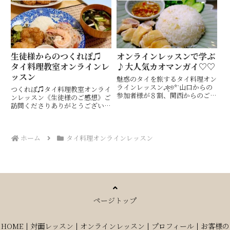
お伝えしたのは、季節の素材で楽
るタイ料理教室・ 山口市
しむタイ料理今回も動画レッス
Hiroko's Thai Table (ヒロコズ
ン、リアルオンラインレッスンに
タイテーブル)...
て...
生徒様からのつくれぽ♫
オンラインレッスンで学ぶ
タイ料理教室オンラインレ
♪大人気カオマンガイ♡♡
ッスン
魅惑のタイを旅するタイ料理オン
ラインレッスン₊✼̥୭*ˈ山口からの
つくれぽ♫タイ料理教室オンライ
参加者様が８割、関西からのご参
ンレッスン《生徒様のご感想》ご
加で、タイ風チキンライスカオマ
訪問くださりありがとうございま
ンガイと澄んだスープのゲーンジ
す♪アジアな雰囲気でタイカービ
ューを一緒に作りましたふっくら
ングやテーブルコーディネートも
ジューシーな鶏肉と鶏の旨味を閉
楽しめるタイ料理教室・ 山口市
じ込めたジャスミンライス...
ホーム
タイ料理オンラインレッスン
Hiroko's Thai Table (ヒロコズ
タイテー...
ページトップ
HOME
|
対面レッスン
|
オンラインレッスン
|
プロフィール
|
お客様の