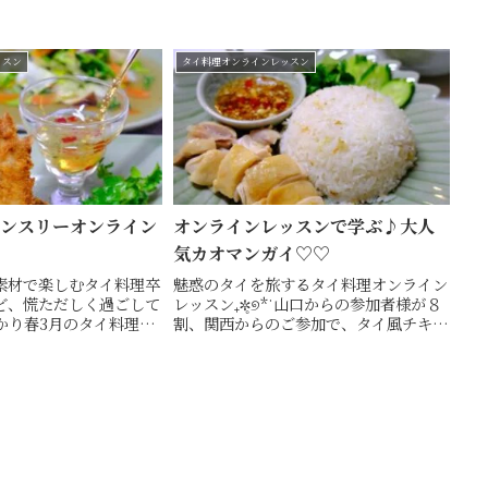
ビングやテーブルコーデ
M様旦那様も熱心にお料理にご参加くだ
めるタイ料理教室・ 山
さいましたオンラインレッスンのレシピ
Thai Table (ヒロコズ
と一緒に...
ッスン
タイ料理オンラインレッスン
マンスリーオンライン
オンラインレッスンで学ぶ♪大人
気カオマンガイ♡♡
素材で楽しむタイ料理卒
魅惑のタイを旅するタイ料理オンライン
ど、慌ただしく過ごして
レッスン₊✼̥୭*ˈ山口からの参加者様が８
かり春3月のタイ料理マ
割、関西からのご参加で、タイ風チキン
インレッスンでお伝えす
ライスカオマンガイと澄んだスープのゲ
沢山春の素材で楽しむタ
ーンジューを一緒に作りましたふっくら
日本各地からご参加頂き
ジューシーな鶏肉と鶏の旨味を閉じ込め
たのは、...
たジャスミンライス...