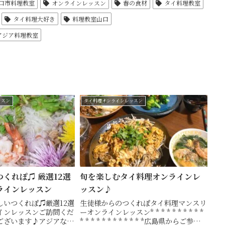
口市料理教室
オンラインレッスン
春の食材
タイ料理教室
タイ料理大好き
料理教室山口
アジア料理教室
ッスン
タイ料理オンラインレッスン
くれぽ♫ 厳選12選
旬を楽しむタイ料理オンラインレ
ラインレッスン
ッスン♪
しいつくれぽ♫厳選12選
生徒様からのつくれぽタイ料理マンスリ
インレッスンご訪問くだ
ーオンラインレッスン* * * * * * * * * *
ございます♪アジアな雰
* * * * * * * * * * * *広島県からご参加の