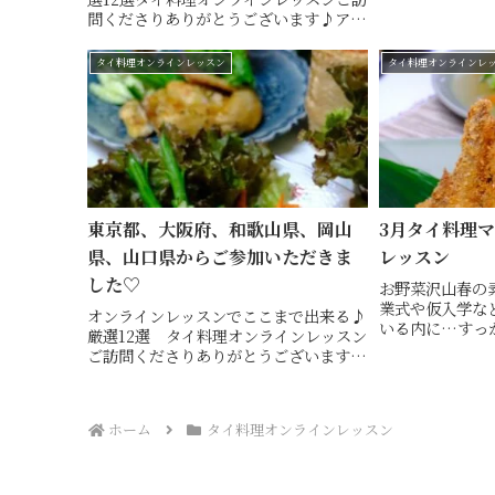
囲気でタイカー
問くださりありがとうございます♪アジ
ィネートも楽し
アな雰囲気でタイカービングやテーブル
口市 Hiroko's 
コーディネートも楽しめるタイ料理教
タイ料理オンラインレッスン
タイ料理オンラインレ
タ...
室・ 山口市 Hiroko's Thai Table (ヒ
ロ...
東京都、大阪府、和歌山県、岡山
3月タイ料理
県、山口県からご参加いただきま
レッスン
した♡
お野菜沢山春の
業式や仮入学な
オンラインレッスンでここまで出来る♪
いる内に…すっ
厳選12選 タイ料理オンラインレッスン
ンスリーオンラ
ご訪問くださりありがとうございます♪
るのは、お野菜
アジアな雰囲気でタイカービングやテー
イ料理今回も西
ブルコーディネートも楽しめるタイ料理
ました一緒に作っ
教室・ 山口市 Hiroko's Thai Table
ホーム
タイ料理オンラインレッスン
(...