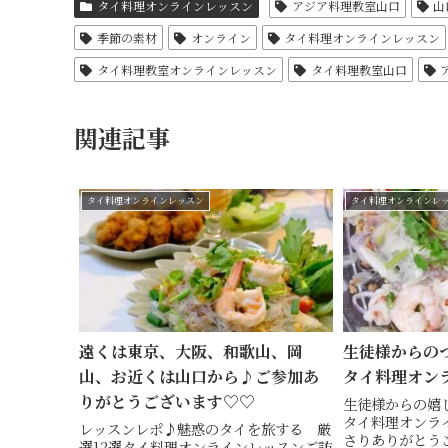
タイ料理オンラインレッスン
アジア料理教室山口
山
季節の素材
オンライン
タイ料理オンラインレッスン
タイ料理教室オンラインレッスン
タイ料理教室山口
関連記事
タイ料理オンラインレッスン
タイ料理オンラインレ
遠くは東京、大阪、和歌山、岡
生徒様からのつ
山、お近くは山口から♪ご参加あ
タイ料理オン
りがとうございます♡♡
生徒様からの嬉
タイ料理オンラ
レッスンレポ♪魅惑のタイを旅する 厳
さりありがとう
選12選タイ料理オンラインレッスンご訪