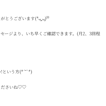
ざいます(*ᴗ͈ˬᴗ͈)⁾⁾⁾
セージより、いち早くご確認できます。(月2、3回程
う方(*´˘`*)
くださいね♡♡