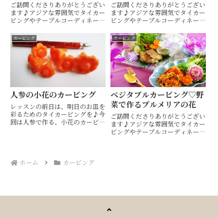
ご訪問くださりありがとうござい
ご訪問くださりありがとうござい
ます♪アジアな雰囲気でタイカー
ます♪アジアな雰囲気でタイカー
ビングやテーブルコーディネート
ビングやテーブルコーディネート
も楽しめるタイ料理教室・ 山口
も楽しめるタイ料理教室・ 山口
市 Hiroko's Thai Table (ヒロコ
市 Hiroko's Thai Table (ヒロコ
カービング
カービング
ズタイテーブル) 間 ひろこ(ハザ
ズタイテーブル) 間 ひろこです
マヒロコ)です(^^)キッチンス
(^^) * * * * * * *...
タ...
人参の小花のカービング
ベジタブルカービング♡野
菜で作るプルメリアの花
レッスンの前日は、明日のお皿を
彩るためのタイカービングを♪今
ご訪問くださりありがとうござい
回は人参で作る、小花のカービン
ます♪アジアな雰囲気でタイカー
グ🥕明日のレッスンで使うお皿の
ビングやテーブルコーディネート
柄にもある可愛らしい小花を選び
も楽しめるタイ料理教室・ 山口
ました♪↑人参の皮を剥きます。
市 Hiroko's Thai Table (ヒロコ
↑下半分は細くしていきます！↑
ズタイテーブル) 間 ひろこ(ハザ
中に円柱を作り、面取りします
ホーム
カービング
マヒロコ)です(^^)キッチンス
↑...
タ...