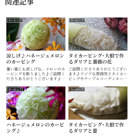
関連記事
カービング
カービング
涼しげ♪ハネージュメロン
タイカービング･大根で作
のカービング
るダリアと薔薇の花
暑い夏にも涼しげな、メロンのカ
ご訪問くださりありがとうござい
ービングを彫りました♪ご訪問く
ます♪アジアな雰囲気でタイカー
ださりありがとうございます♪ア
ビングやテーブルコーディネート
ジアな雰囲気でタイカービングや
も楽しめるタイ料理教室・ 山口
テーブルコーディネートも楽しめ
市 Hiroko's Thai Table (ヒロコ
カービング
カービング
るタイ料理教室・ 山口市
ズタイテーブル) 間 ひろこ(ハザ
Hiroko's Thai Table (ヒロコズ
マヒロコ)です(^^) * * *...
タイテーブル)...
ハネージュメロンのカービ
タイカービング･大根で作
ング♪
るダリアと蕾