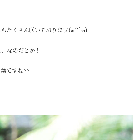
たくさん咲いております(๓´˘`๓)
女、なのだとか！
葉ですね^^