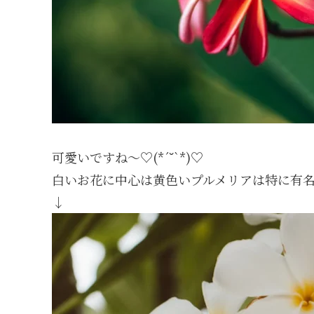
可愛いですね〜♡(*´˘`*)♡
白いお花に中心は黄色いプルメリアは特に有名
↓