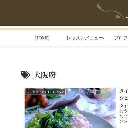
HOME
レッスンメニュー
プロフ
大阪府
タ
タイ料理オンラインレッスン
シ
タイ
おう
たい
ンレ