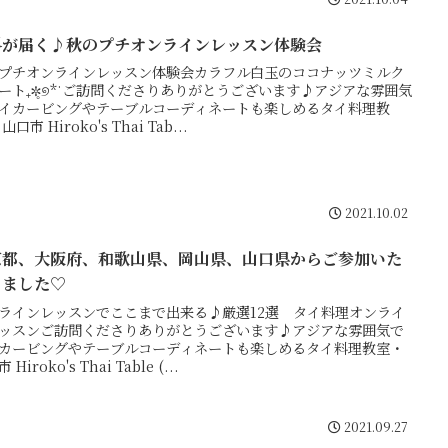
料が届く♪秋のプチオンラインレッスン体験会
プチオンラインレッスン体験会カラフル白玉のココナッツミルク
ート₊✼̥୭*ˈご訪問くださりありがとうございます♪アジアな雰囲気
イカービングやテーブルコーディネートも楽しめるタイ料理教
山口市 Hiroko's Thai Tab...
2021.10.02
京都、大阪府、和歌山県、岡山県、山口県からご参加いた
きました♡
ラインレッスンでここまで出来る♪厳選12選 タイ料理オンライ
ッスンご訪問くださりありがとうございます♪アジアな雰囲気で
カービングやテーブルコーディネートも楽しめるタイ料理教室・
 Hiroko's Thai Table (...
2021.09.27