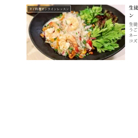
生
タイ料理オンラインレッスン
ン
生徒
うご
ネー
コズ