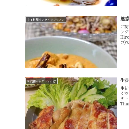
魅
タイ料理オンラインレッスン
ご訪
ング
Hir
コ)
生
生徒様からのつくれぽ
生徒
くだ
テー
Tha