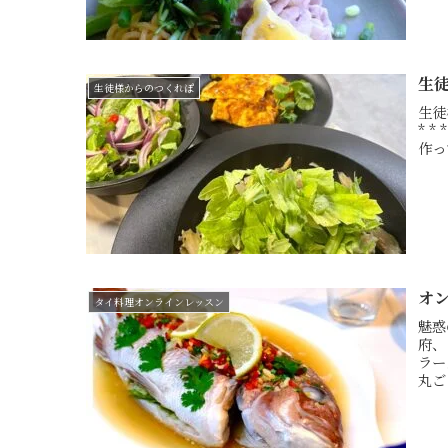
生
生徒様からのつくれぽ
生徒
* *
作っ
オ
タイ料理オンラインレッスン
魅惑
府、
ラー
丸ご