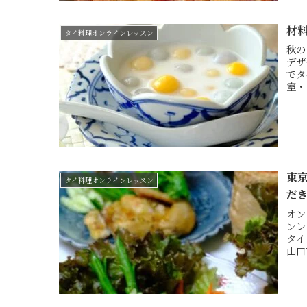
材
タイ料理オンラインレッスン
秋の
デザ
でタ
室・ 
東
タイ料理オンラインレッスン
だ
オン
ンレ
タイ
山口市