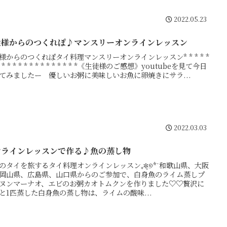
2022.05.23
徒様からのつくれぽ♪マンスリーオンラインレッスン
様からのつくれぽタイ料理マンスリーオンラインレッスン* * * * *
 * * * * * * * * * * * * * * *《生徒様のご感想》youtubeを見て今日
てみましたー 優しいお粥に美味しいお魚に卵焼きにサラ...
2022.03.03
ンラインレッスンで作る♪魚の蒸し物
のタイを旅するタイ料理オンラインレッスン₊✼̥୭*ˈ和歌山県、大阪
岡山県、広島県、山口県からのご参加で、白身魚のライム蒸しプ
ヌンマーナオ、エビのお粥カオトムクンを作りました♡♡贅沢に
と1匹蒸した白身魚の蒸し物は、ライムの酸味...