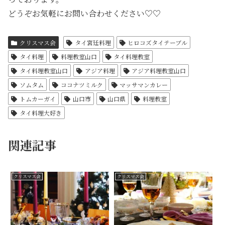
どうぞお気軽にお問い合わせください♡♡
クリスマス会
タイ宮廷料理
ヒロコズタイテーブル
タイ料理
料理教室山口
タイ料理教室
タイ料理教室山口
アジア料理
アジア料理教室山口
ソムタム
ココナツミルク
マッサマンカレー
トムカーガイ
山口市
山口県
料理教室
タイ料理大好き
関連記事
クリスマス会
クリスマス会