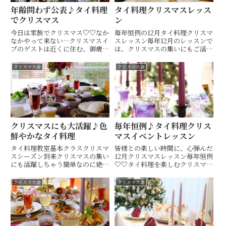
年齢問わず公表♪タイ料理
タイ料理クリスマスレッス
でクリスマス
ン
今日は家族でクリスマス♡♡なか
毎年恒例の12月タイ料理クリスマ
なかやって来ない…クリスマスイ
スレッスン毎年12月のレッスンで
ブのゲストは近くに住む、御歳
は、クリスマスの集いにもご活用
80歳の母やはり迎えに行くべき
いただけるお料理をご紹介してい
だったと反省母のリクエストのタ
ます♡♡落ち着いたネイビーのク
クリスマス会
クリスマス会
イ料理は、イエローカレーにタイ
ロスには、群青色のキャンドル
サラダ ͛.*フライドチキン‪꙳や、タ
と、パープルのナプキンを添えて
イのディップ、お芋とタピ...
大人のクリスマスのテーブルに...
クリスマスにも大活躍♪色
毎年恒例♪タイ料理クリス
鮮やかなタイ料理
マスイベントレッスン
タイ料理教室基本クラスクリスマ
皆様との楽しい時間に、心弾んだ
スシーズン到来クリスマスの集い
12月クリスマスレッスン‪毎年恒例
にも活躍しちゃう簡単なのに絶賛
♡♡タイ料理を楽しむクリスマス
のお声間違いなしのお料理をご紹
イベントレッスン♪いつもお越し
介しています♡♡❁豚バラブロッ
くださる生徒様、はじめましての
クリスマス会
クリスマス会
ク肉を豪快に揚げて！お好みの厚
方も、仲良く楽しんでくださいま
さで楽しんで頂けるクリスピーポ
した。プレゼント交換のあったク
ークとジャスミンライスカーオ ...
ラスもあればクリスマスイベ...