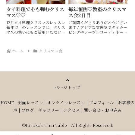
タイ料理で心も弾むクリス
毎年恒例♡教室のクリスマ
マス♡♡
ス会2日目
12月タイ料理クリスマスレッスン
ご訪問くださりありがとうござい
毎年12月のレッスンでは、クリス
ます♪アジアな雰囲気でタイカー
マスの集いにもご活用いただける
ビングやテーブルコーディネート
お料理をご紹介しています気持ち
も楽しめるタイ料理教室・ 山口
の明るくなる赤をメインに、ゴー
市 Hiroko's Thai Table (ヒロコ
ルドとホワイトのテーブルでタイ
ズタイテーブル) 間 ひろこ(ハザ
ホーム
クリスマス会
料理はワインやシャンパンにもよ
マヒロコ)です(^^)キッチンス
く合います〜ᐝ辛さのないお...
タ...
ページトップ
HOME
|
対面レッスン
|
オンラインレッスン
|
プロフィール
|
お客様の
声
|
ブログ
|
ギャラリー
|
アクセス
|
問い合せ・お申込み
©Hiroko's Thai Table All Rights Reserved.